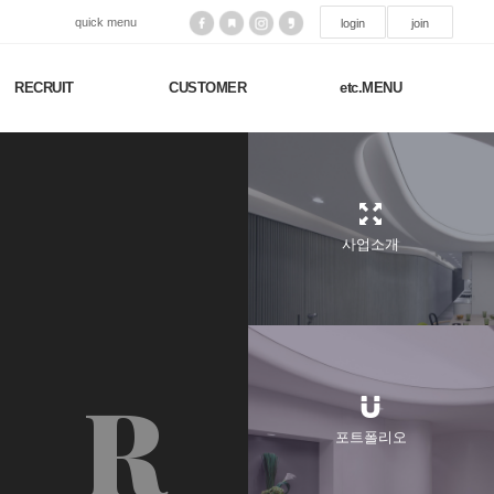
quick menu
login
join
RECRUIT
CUSTOMER
etc.MENU
t
사업소개
R
포트폴리오