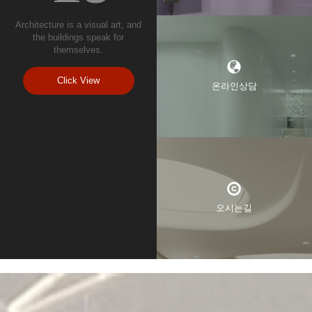
Architecture is a visual art, and
the buildings speak for
themselves.
Click View
온라인상담
오시는길