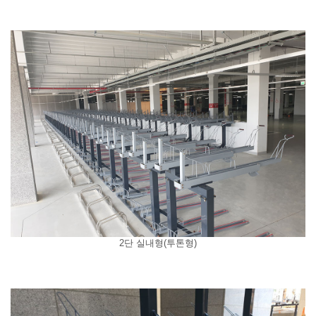
2단 실내형(투톤형)