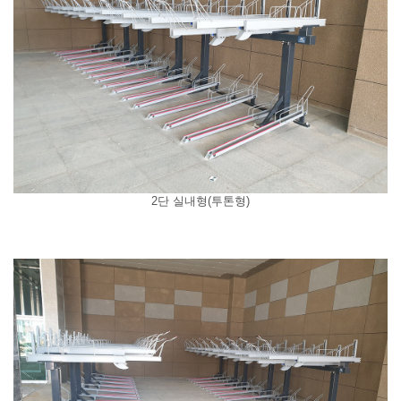
2단 실내형(투톤형)