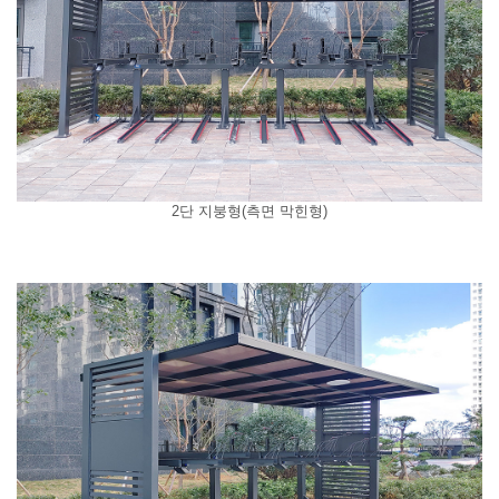
2단 지붕형(측면 막힌형)