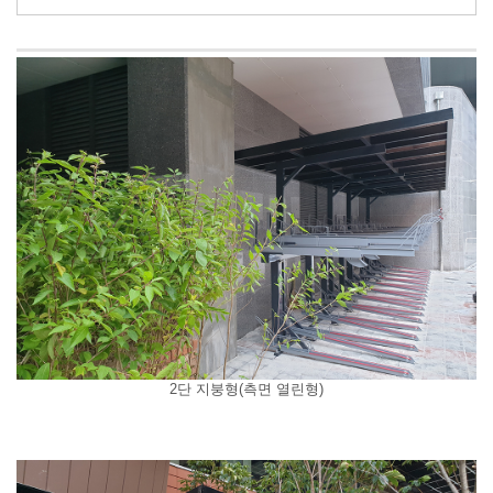
2단 지붕형(측면 열린형)