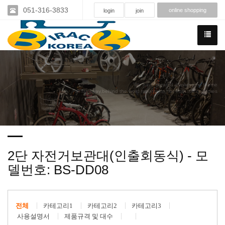
051-316-3833
online shopping
login
join
We have created a awesome theme
Far far away,behind the word mountains, far from the countries
2단 자전거보관대(인출회동식) - 모
델번호: BS-DD08
전체
카테고리1
카테고리2
카테고리3
사용설명서
제품규격 및 대수