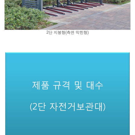
2단 지붕형(측면 막힌형)