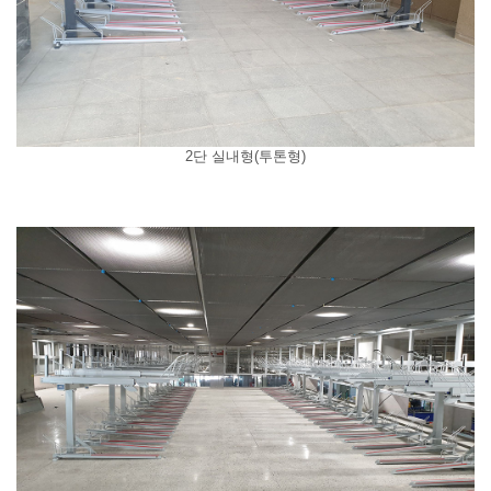
2단 실내형(투톤형)