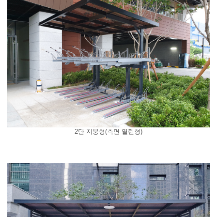
2단 지붕형(측면 열린형)