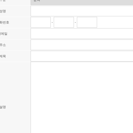
성명
화번호
-
-
이메일
주소
제목
설명