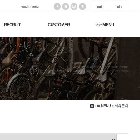
quick menu
login
join
RECRUIT
CUSTOMER
etc.MENU
We have created a awesome theme
Far far away,behind the word mountains, far from the countries
etc.MENU > 제휴문의