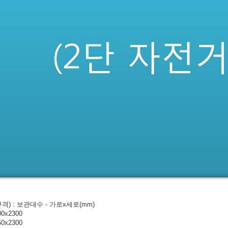
격) : 보관대수 - 가로x세로(mm)
00x2300
50x2300