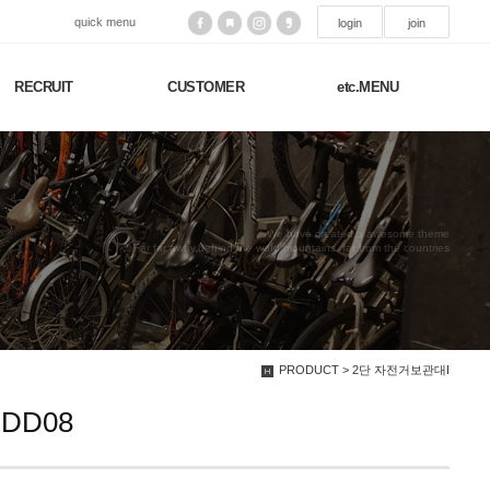
quick menu
login
join
RECRUIT
CUSTOMER
etc.MENU
We have created a awesome theme
Far far away,behind the word mountains, far from the countries
PRODUCT > 2단 자전거보관대I
DD08