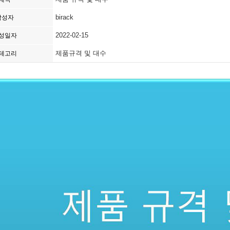
birack
작성자
2022-02-15
성일자
제품규격 및 대수
테고리